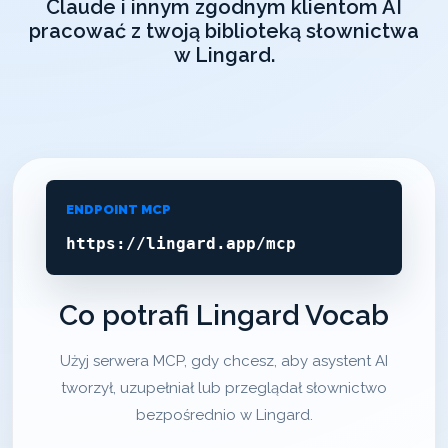
Claude i innym zgodnym klientom AI
pracować z twoją biblioteką słownictwa
w Lingard.
ENDPOINT MCP
https://lingard.app/mcp
Co potrafi Lingard Vocab
Użyj serwera MCP, gdy chcesz, aby asystent AI
tworzył, uzupełniał lub przeglądał słownictwo
bezpośrednio w Lingard.