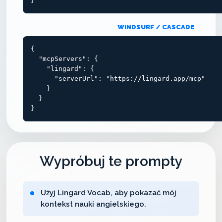
}
WINDSURF / CASCADE
{

  "mcpServers": {

    "lingard": {

      "serverUrl": "https://lingard.app/mcp"

    }

  }

}
Wypróbuj te prompty
Użyj Lingard Vocab, aby pokazać mój
kontekst nauki angielskiego.