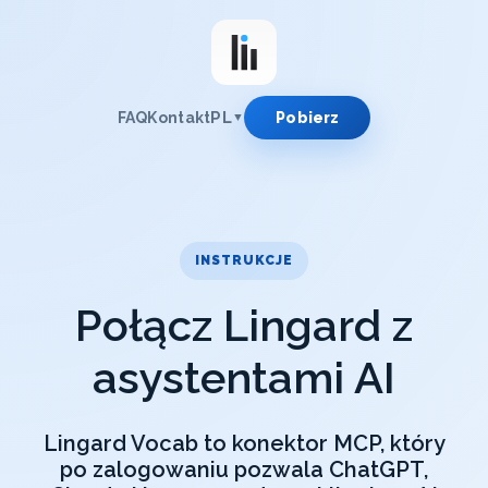
PL
FAQ
Kontakt
Pobierz
▼
INSTRUKCJE
Połącz Lingard z
asystentami AI
Lingard Vocab to konektor MCP, który
po zalogowaniu pozwala ChatGPT,