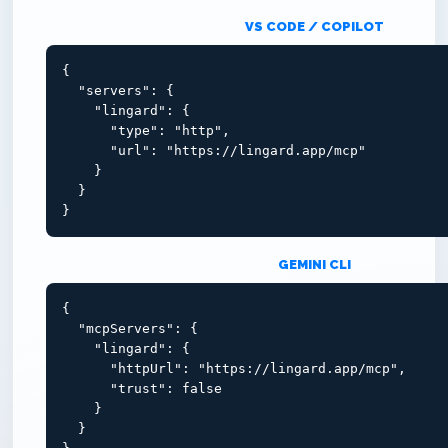
VS CODE / COPILOT
{

  "servers": {

    "lingard": {

      "type": "http",

      "url": "https://lingard.app/mcp"

    }

  }

}
GEMINI CLI
{

  "mcpServers": {

    "lingard": {

      "httpUrl": "https://lingard.app/mcp",

      "trust": false

    }

  }
