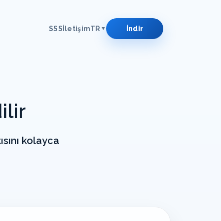
SSS
İletişim
TR
İndir
▼
lir
sını kolayca