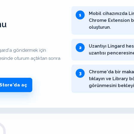
Mobil cihazınızda Lin
Chrome Extension b
mu
oluşturun.
Uzantıyı Lingard he
gard'a göndermek için
uzantısı penceresine
tesinde oturum açtıktan sonra
Chrome'da bir makal
tıklayın ve Library 
Store'da aç
görünmesini bekleyi