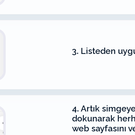
3. Listeden uyg
4. Artık simgey
dokunarak herh
web sayfasını v