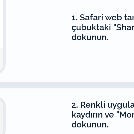
1. Safari web tar
çubuktaki "Sha
dokunun.
2. Renkli uygul
kaydırın ve "Mo
dokunun.