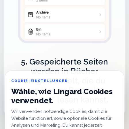
5. Gespeicherte Seiten
werden in Bücher
umgewandelt, die du
COOKIE-EINSTELLUNGEN
später im Bereich
Wähle, wie Lingard Cookies
„Library“ lesen kannst.
verwendet.
Wir verwenden notwendige Cookies, damit die
Website funktioniert, sowie optionale Cookies für
Analysen und Marketing. Du kannst jederzeit