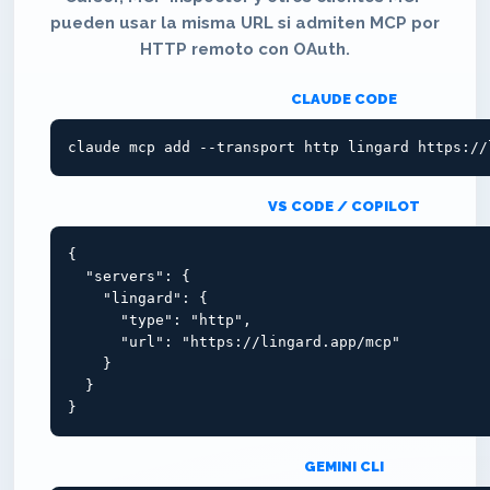
pueden usar la misma URL si admiten MCP por
HTTP remoto con OAuth.
CLAUDE CODE
claude mcp add --transport http lingard https://
VS CODE / COPILOT
{

  "servers": {

    "lingard": {

      "type": "http",

      "url": "https://lingard.app/mcp"

    }

  }

}
GEMINI CLI