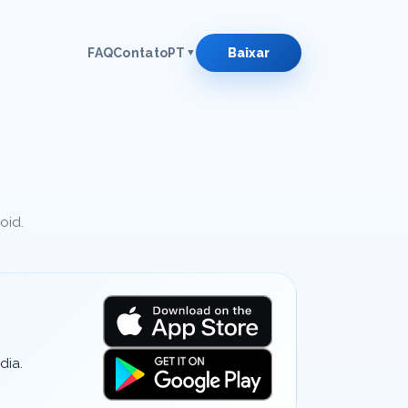
FAQ
Contato
PT
Baixar
▼
oid.
dia.